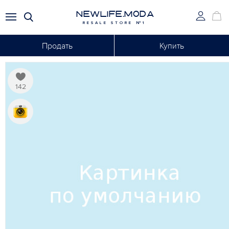
NEWLIFE.MODA
RESALE STORE №1
Продать
Купить
142