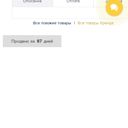
Описание
Оплата
Доставка
Все похожие товары
|
Все товары бренда
87
Продано за
дней
НОВИНКИ
Будь первым. Подпишитесь на ежедневную рассылку
новинок в Личном кабинете.
Подписаться
ИМЕННАЯ КАРТА
Оцените преимущества карты постоянного клиента.
Хочу карту