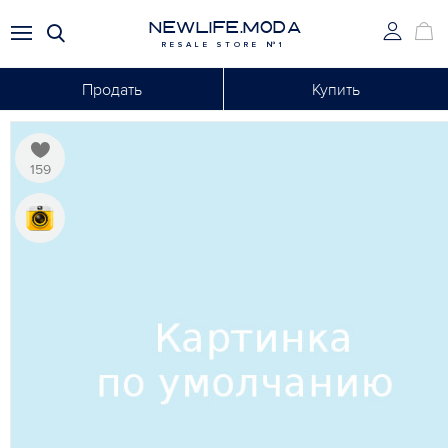
NEWLIFE.MODA
RESALE STORE №1
Продать
Купить
159