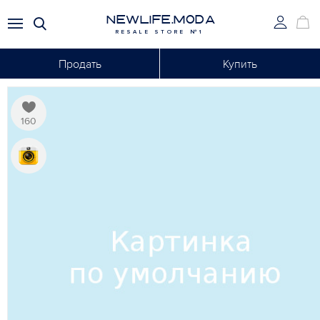
NEWLIFE.MODA
RESALE STORE №1
Продать
Купить
160