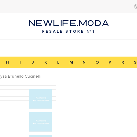
NEWLIFE.MODA
RESALE STORE №1
H
I
J
K
L
M
N
O
P
R
S
уза Brunello Cucinelli