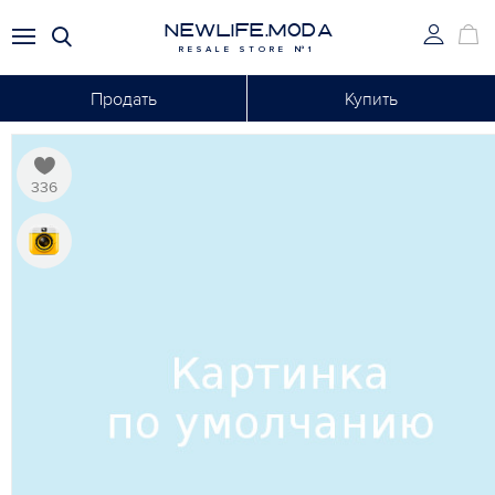
NEWLIFE.MODA
RESALE STORE №1
Продать
Купить
336