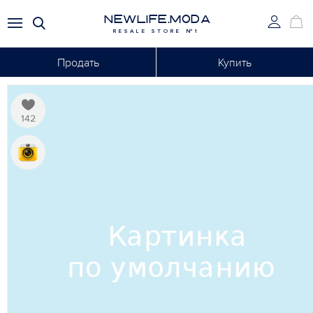
NEWLIFE.MODA
RESALE STORE №1
Продать
Купить
142