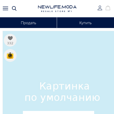
NEWLIFE.MODA
RESALE STORE №1
Продать
Купить
332