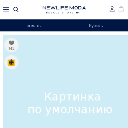
NEWLIFE.MODA
RESALE STORE №1
Продать
Купить
142