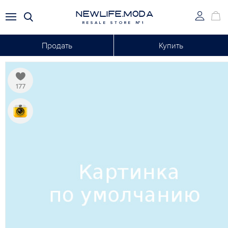
NEWLIFE.MODA
RESALE STORE №1
Продать
Купить
177