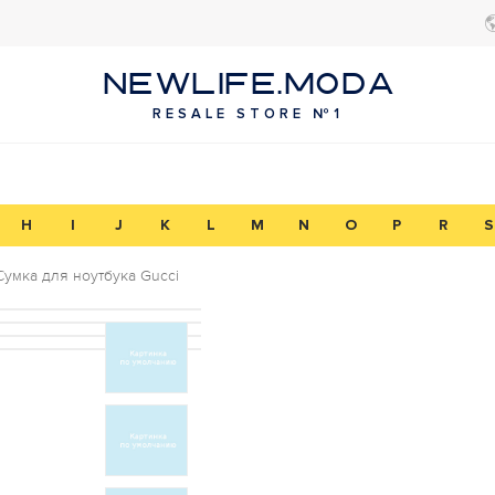
NEWLIFE.MODA
RESALE STORE №1
H
I
J
K
L
M
N
O
P
R
S
Сумка для ноутбука Gucci