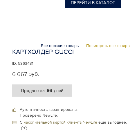
ПЕРЕЙТИ В КАТАЛОГ
Все похожие товары
|
Посмотреть все товар
КАРТХОЛДЕР GUCCI
ID:
5363431
руб.
6 667
86
Продано за
дней
Аутентичность гарантирована.
Проверено NewLife.
С
накопительной картой клиента NewLife
еще выгоднее.
?