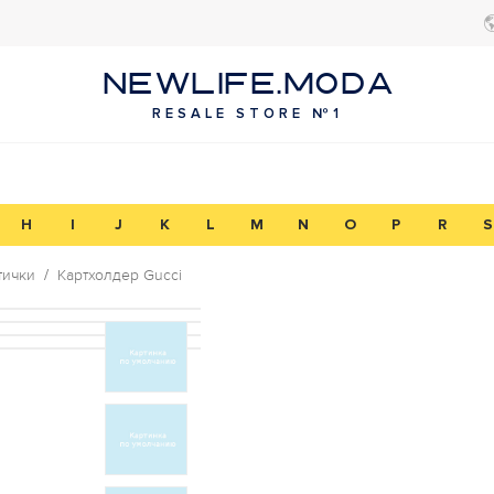
NEWLIFE.MODA
RESALE STORE №1
H
I
J
K
L
M
N
O
P
R
S
тички
Картхолдер Gucci