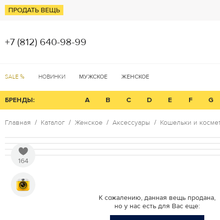
ПРОДАТЬ ВЕЩЬ
+7 (812) 640-98-99
SALE %
НОВИНКИ
МУЖСКОЕ
ЖЕНСКОЕ
БРЕНДЫ:
A
B
C
D
E
F
G
Главная
Каталог
Женское
Аксессуары
Кошельки и косме
164
К сожалению, данная вещь продана,
но у нас есть для Вас еще: