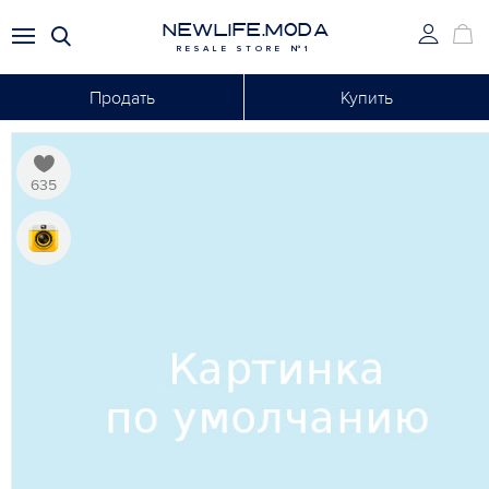
NEWLIFE.MODA
RESALE STORE №1
Продать
Купить
635