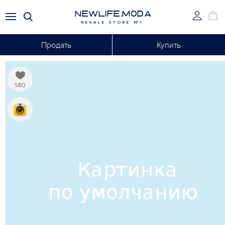
NEWLIFE.MODA
RESALE STORE №1
Продать
Купить
140