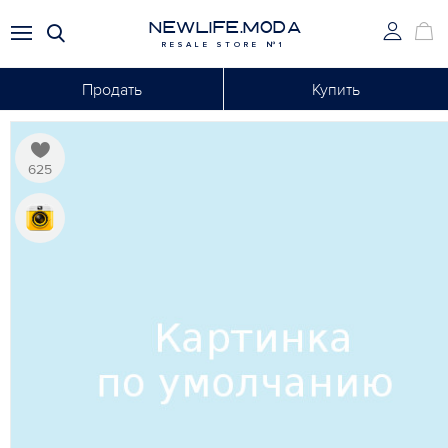
NEWLIFE.MODA
RESALE STORE №1
Продать
Купить
625