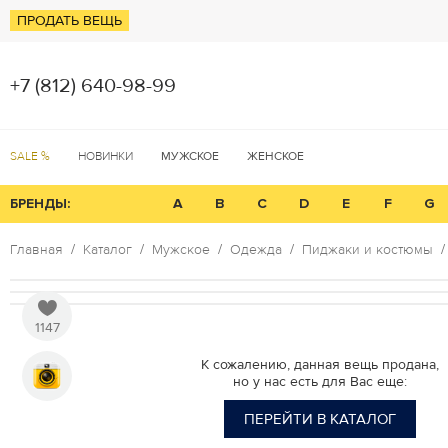
ПРОДАТЬ ВЕЩЬ
+7 (812) 640-98-99
SALE %
НОВИНКИ
МУЖСКОЕ
ЖЕНСКОЕ
БРЕНДЫ:
A
B
C
D
E
F
G
Главная
Каталог
Мужское
Одежда
Пиджаки и костюмы
1147
К сожалению, данная вещь продана,
но у нас есть для Вас еще:
ПЕРЕЙТИ В КАТАЛОГ