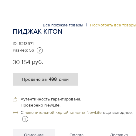
Все похожие товары
|
Посмотреть все товар
ПИДЖАК KITON
ID:
5213971
Размер:
56
?
руб.
30 154
498
Продано за
дней
Аутентичность гарантирована.
Проверено NewLife.
С
накопительной картой клиента NewLife
еще выгоднее.
?
Описание
Оплата
Доставка