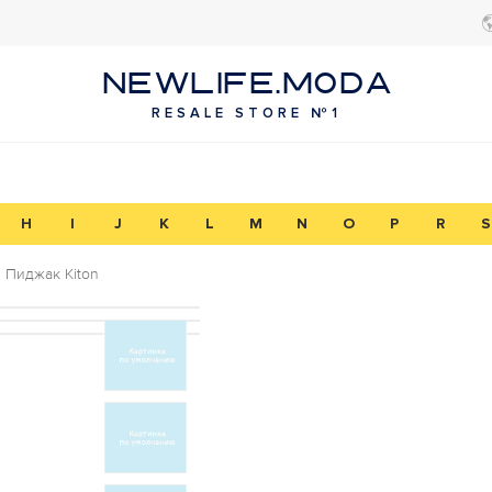
NEWLIFE.MODA
RESALE STORE №1
H
I
J
K
L
M
N
O
P
R
S
Пиджак Kiton