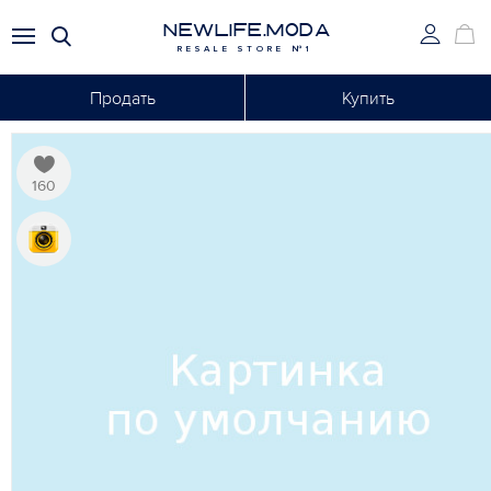
NEWLIFE.MODA
RESALE STORE №1
Продать
Купить
160