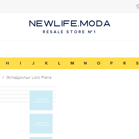
NEWLIFE.MODA
RESALE STORE №1
H
I
J
K
L
M
N
O
P
R
S
Эспадрильи Loro Piana