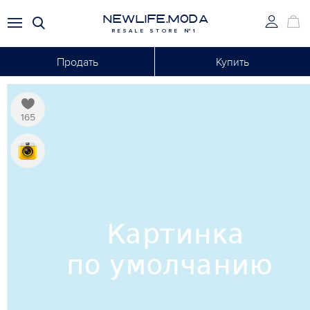
NEWLIFE.MODA
RESALE STORE №1
Продать
Купить
165