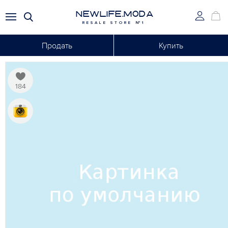
NEWLIFE.MODA
RESALE STORE №1
Продать
Купить
184