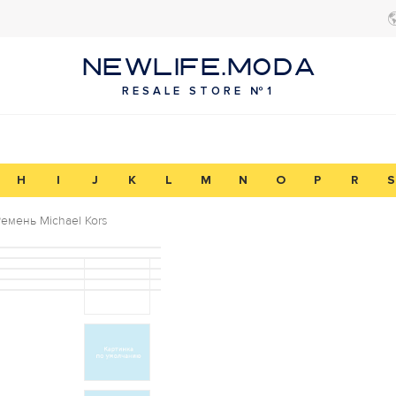
NEWLIFE.MODA
RESALE STORE №1
H
I
J
K
L
M
N
O
P
R
S
емень Michael Kors