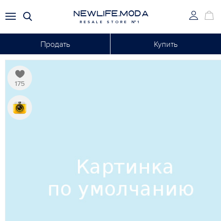
NEWLIFE.MODA
RESALE STORE №1
Продать
Купить
175