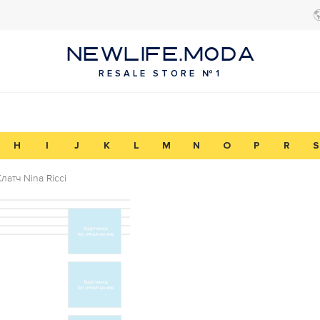
NEWLIFE.MODA
RESALE STORE №1
H
I
J
K
L
M
N
O
P
R
S
Клатч Nina Ricci