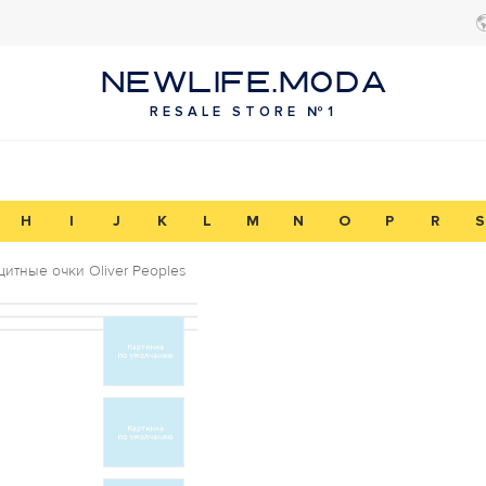
NEWLIFE.MODA
RESALE STORE №1
H
I
J
K
L
M
N
O
P
R
S
итные очки Oliver Peoples