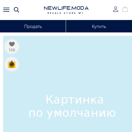
NEWLIFE.MODA
RESALE STORE №1
Продать
Купить
138