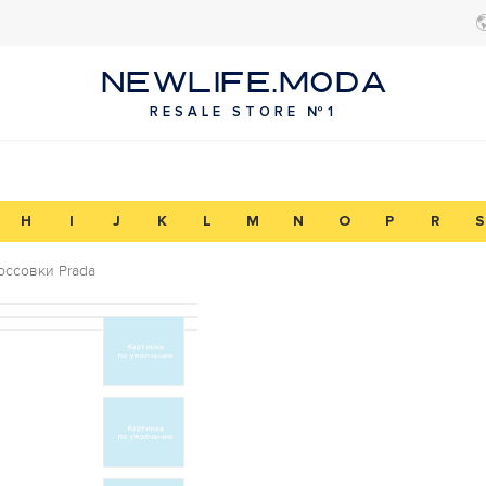
NEWLIFE.MODA
RESALE STORE №1
H
I
J
K
L
M
N
O
P
R
S
оссовки Prada