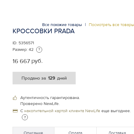
Все похожие товары
|
Посмотреть все товар
КРОССОВКИ PRADA
ID:
5356571
Размер:
42
?
руб.
16 667
129
Продано за
дней
Аутентичность гарантирована.
Проверено NewLife.
С
накопительной картой клиента NewLife
еще выгоднее.
?
Описание
Оплата
Доставка