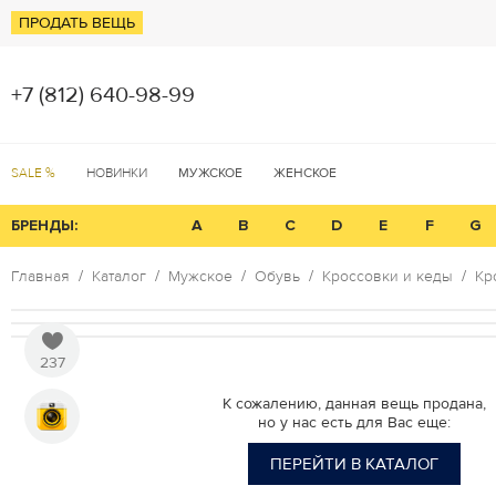
ПРОДАТЬ ВЕЩЬ
+7 (812) 640-98-99
SALE %
НОВИНКИ
МУЖСКОЕ
ЖЕНСКОЕ
БРЕНДЫ:
A
B
C
D
E
F
G
Главная
Каталог
Мужское
Обувь
Кроссовки и кеды
Кр
237
К сожалению, данная вещь продана,
но у нас есть для Вас еще:
ПЕРЕЙТИ В КАТАЛОГ