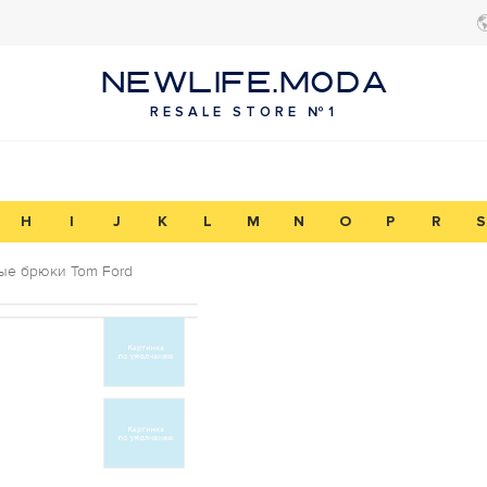
NEWLIFE.MODA
RESALE STORE №1
H
I
J
K
L
M
N
O
P
R
S
е брюки Tom Ford