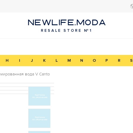
NEWLIFE.MODA
RESALE STORE №1
H
I
J
K
L
M
N
O
P
R
S
ированная вода V Canto