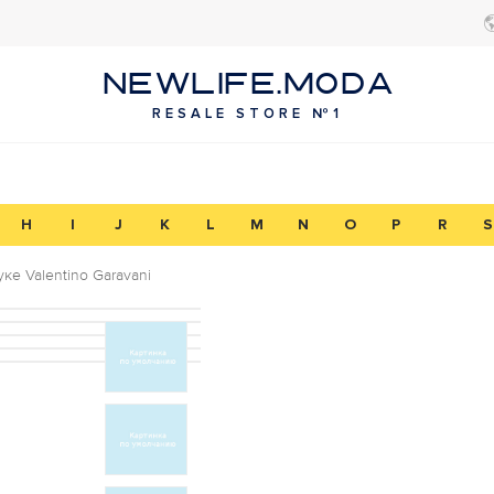
NEWLIFE.MODA
RESALE STORE №1
H
I
J
K
L
M
N
O
P
R
S
ке Valentino Garavani