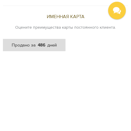
ИМЕННАЯ КАРТА
Оцените преимущества карты постоянного клиента.
Хочу карту
486
Продано за
дней
VIP SERVICE
Индивидуальный подход. Специальные условия на покупку и
продажу. Консьерж.
Я VIP
Написать нам:
info@newlife.moda
Оставить отзыв