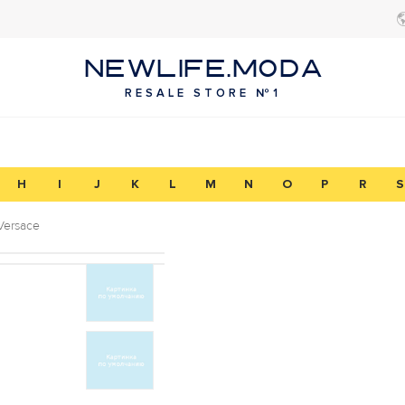
NEWLIFE.MODA
RESALE STORE №1
H
I
J
K
L
M
N
O
P
R
S
Versace