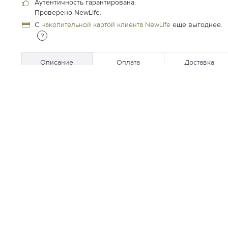
Аутентичность гарантирована.
Проверено NewLife.
С
накопительной картой клиента NewLife
еще выгоднее.
?
Описание
Оплата
Доставка
НОВИНКИ
Будь первым. Подпишитесь на
ежедневную рассылку новинок в
Личном кабинете.
Подписаться