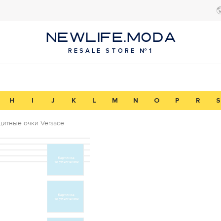
NEWLIFE.MODA
RESALE STORE №1
H
I
J
K
L
M
N
O
P
R
S
итные очки Versace