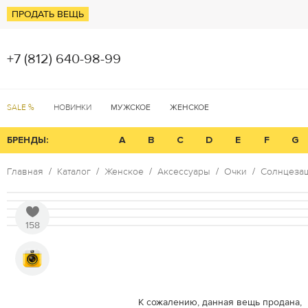
ПРОДАТЬ ВЕЩЬ
+7 (812) 640-98-99
SALE %
НОВИНКИ
МУЖСКОЕ
ЖЕНСКОЕ
БРЕНДЫ:
A
B
C
D
E
F
G
Главная
Каталог
Женское
Аксессуары
Очки
Солнцезащ
158
К сожалению, данная вещь продана,