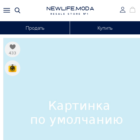
NEWLIFE.MODA
RESALE STORE №1
Продать
Купить
433