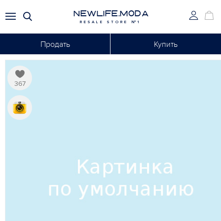
NEWLIFE.MODA
RESALE STORE №1
Продать
Купить
367