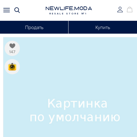
NEWLIFE.MODA
RESALE STORE №1
Продать
Купить
147