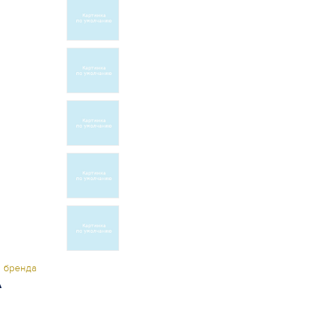
ы бренда
A