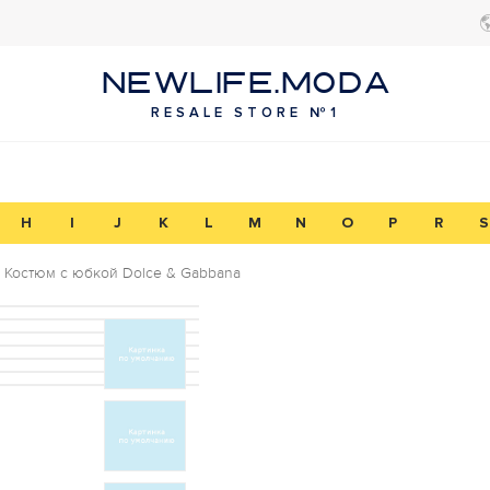
NEWLIFE.MODA
RESALE STORE №1
H
I
J
K
L
M
N
O
P
R
S
Костюм с юбкой Dolce & Gabbana