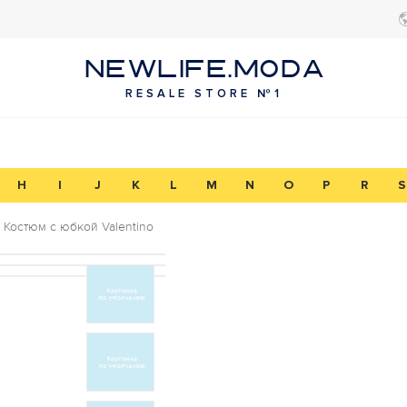
NEWLIFE.MODA
RESALE STORE №1
H
I
J
K
L
M
N
O
P
R
S
Костюм с юбкой Valentino