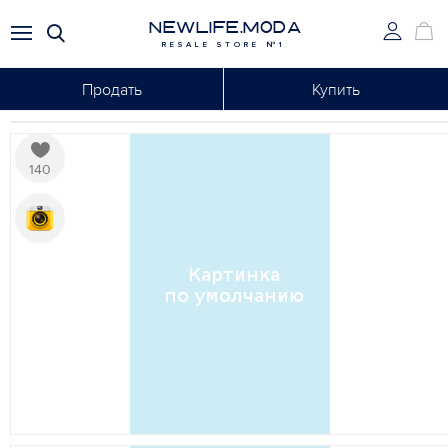
NEWLIFE.MODA
RESALE STORE №1
Продать
Купить
140