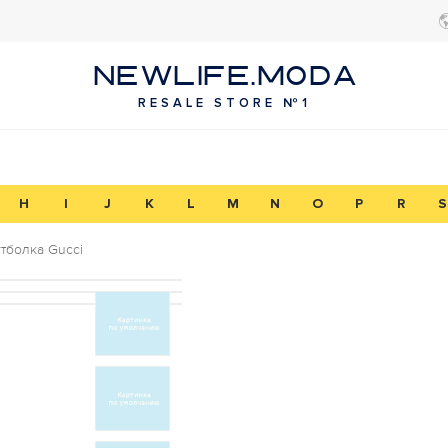
NEWLIFE.MODA
RESALE STORE №1
H
I
J
K
L
M
N
O
P
R
S
тболка Gucci