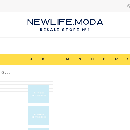
NEWLIFE.MODA
RESALE STORE №1
H
I
J
K
L
M
N
O
P
R
S
 Gucci