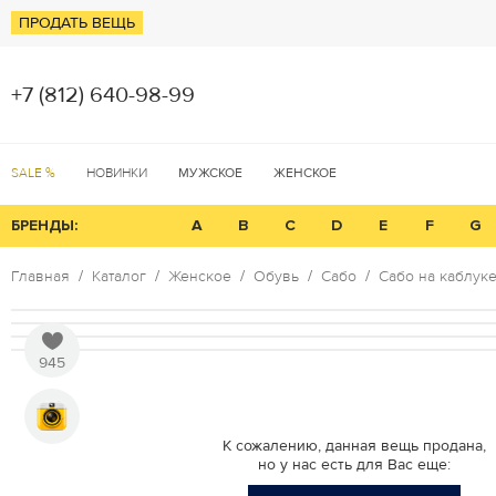
ПРОДАТЬ ВЕЩЬ
+7 (812) 640-98-99
SALE %
НОВИНКИ
МУЖСКОЕ
ЖЕНСКОЕ
БРЕНДЫ:
A
B
C
D
E
F
G
Главная
Каталог
Женское
Обувь
Сабо
Сабо на каблуке
945
К сожалению, данная вещь продана,
но у нас есть для Вас еще: