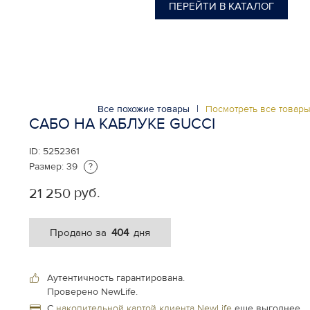
ПЕРЕЙТИ В КАТАЛОГ
Все похожие товары
|
Посмотреть все товар
САБО НА КАБЛУКЕ GUCCI
ID:
5252361
Размер:
39
?
руб.
21 250
404
Продано за
дня
Аутентичность гарантирована.
Проверено NewLife.
С
накопительной картой клиента NewLife
еще выгоднее.