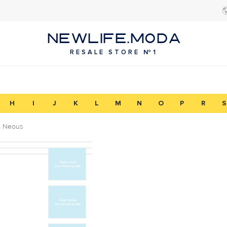
NEWLIFE.MODA
RESALE STORE №1
H
I
J
K
L
M
N
O
P
R
S
е Neous